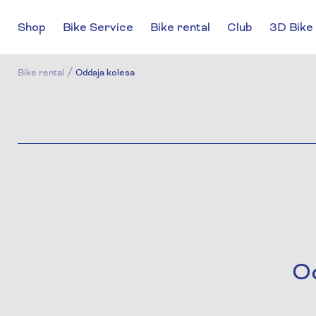
Shop
Bike Service
Bike rental
Club
3D Bike 
/
Bike rental
Oddaja kolesa
Od