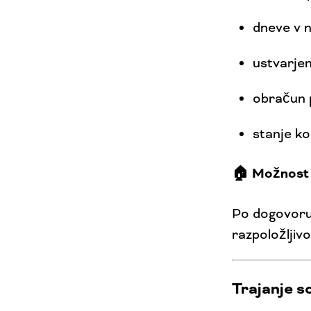
dneve v 
ustvarjen
obračun p
stanje ko
🏠 Možnost 
Po dogovoru 
razpoložljiv
Trajanje s