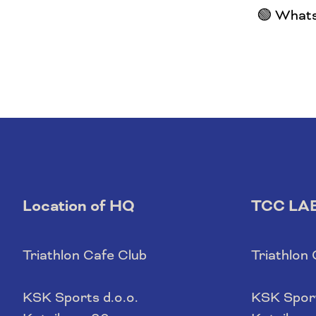
🟢 What
Location of HQ
TCC LA
Triathlon Cafe Club
Triathlon
KSK Sports d.o.o.
KSK Sport