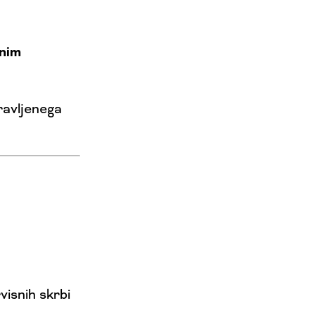
nim
ravljenega
rvisnih skrbi