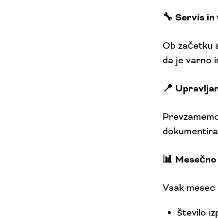
🔧 Servis in
Ob začetku s
da je varno 
📍 Upravljan
Prevzamemo c
dokumentiran
📊 Mesečno 
Vsak mesec p
število iz