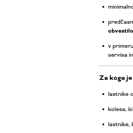
minimalno
predčasn
obvestil
v primer
servisa i
Za koga j
lastnike 
kolesa, k
lastnike, 