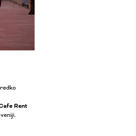
o redko
 Cafe Rent
eniji.