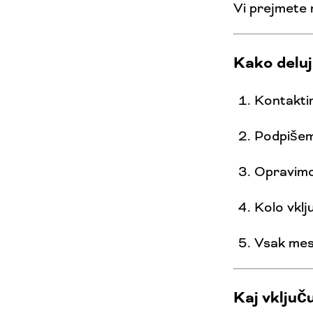
Vi prejmete 
Kako deluj
Kontakti
Podpišem
Opravimo 
Kolo vklj
Vsak mese
Kaj vključ