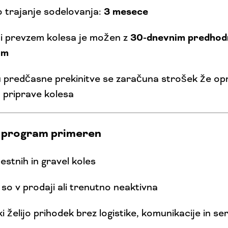
3 mesece
 trajanje sodelovanja:
30-dnevnim predhod
i prevzem kolesa je možen z
om
u predčasne prekinitve se zaračuna strošek že op
n priprave kolesa
e program primeren
cestnih in gravel koles
i so v prodaji ali trenutno neaktivna
ki želijo prihodek brez logistike, komunikacije in se