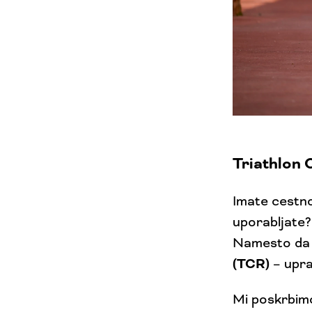
Triathlon 
Imate cestno 
uporabljate?
Namesto da s
(TCR)
– upra
Mi poskrbimo